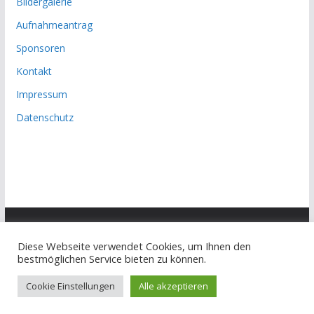
Bildergalerie
Aufnahmeantrag
Sponsoren
Kontakt
Impressum
Datenschutz
Diese Webseite verwendet Cookies, um Ihnen den
Copyright © 2026
SV Luftfahrt Berlin e.V. Abt. Judo
. Alle
bestmöglichen Service bieten zu können.
Rechte vorbehalten.
Theme:
ColorMag
von ThemeGrill. Präsentiert von
Cookie Einstellungen
Alle akzeptieren
WordPress
.