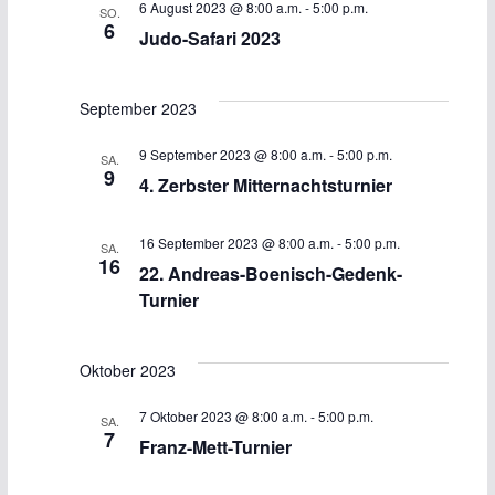
N
6 August 2023 @ 8:00 a.m.
-
5:00 p.m.
SO.
6
Judo-Safari 2023
a
v
September 2023
i
9 September 2023 @ 8:00 a.m.
-
5:00 p.m.
SA.
9
4. Zerbster Mitternachtsturnier
g
a
16 September 2023 @ 8:00 a.m.
-
5:00 p.m.
SA.
16
22. Andreas-Boenisch-Gedenk-
t
Turnier
i
o
Oktober 2023
n
7 Oktober 2023 @ 8:00 a.m.
-
5:00 p.m.
SA.
7
Franz-Mett-Turnier