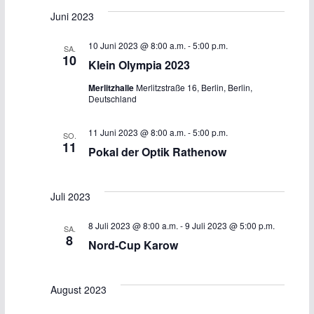
d
-
Juni 2023
A
N
10 Juni 2023 @ 8:00 a.m.
-
5:00 p.m.
SA.
n
a
10
Klein Olympia 2023
s
v
Merlitzhalle
Merlitzstraße 16, Berlin, Berlin,
Deutschland
i
i
11 Juni 2023 @ 8:00 a.m.
-
5:00 p.m.
SO.
c
g
11
Pokal der Optik Rathenow
h
a
Juli 2023
t
t
8 Juli 2023 @ 8:00 a.m.
-
9 Juli 2023 @ 5:00 p.m.
e
i
SA.
8
Nord-Cup Karow
n
o
,
n
August 2023