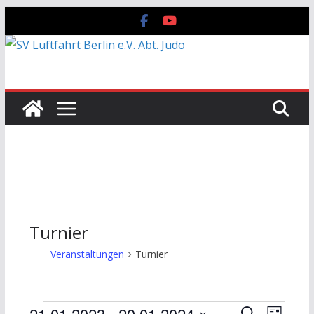
Zum
Inhalt
springen
Turnier
Veranstaltungen
Turnier
21.01.2023
 - 
20.01.2024
S