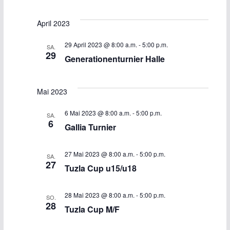
n
n
g
g
April 2023
e
A
29 April 2023 @ 8:00 a.m.
-
5:00 p.m.
SA.
29
Generationenturnier Halle
n
n
S
s
Mai 2023
u
i
6 Mai 2023 @ 8:00 a.m.
-
5:00 p.m.
SA.
6
c
c
Gallia Turnier
h
h
27 Mai 2023 @ 8:00 a.m.
-
5:00 p.m.
SA.
27
e
t
Tuzla Cup u15/u18
u
e
28 Mai 2023 @ 8:00 a.m.
-
5:00 p.m.
SO.
28
Tuzla Cup M/F
n
n