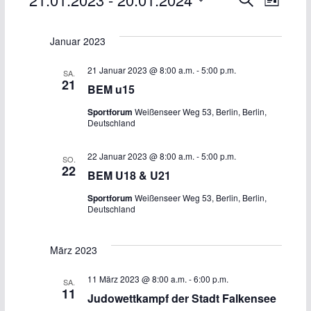
Veranstaltungen
V
V
L
u
D
i
e
e
c
s
a
Januar 2023
h
t
r
r
t
e
e
21 Januar 2023 @ 8:00 a.m.
-
5:00 p.m.
SA.
u
a
a
21
BEM u15
m
n
n
Sportforum
Weißenseer Weg 53, Berlin, Berlin,
w
Deutschland
ä
s
s
h
22 Januar 2023 @ 8:00 a.m.
-
5:00 p.m.
SO.
t
t
22
BEM U18 & U21
l
e
a
a
Sportforum
Weißenseer Weg 53, Berlin, Berlin,
Deutschland
n
l
l
.
März 2023
t
t
11 März 2023 @ 8:00 a.m.
-
6:00 p.m.
u
u
SA.
11
Judowettkampf der Stadt Falkensee