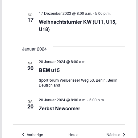
17 Dezember 2023 @ 8:00 a.m.
-
5:00 p.m.
SO.
17
Weihnachtsturnier KW (U11, U15,
U18)
Januar 2024
20 Januar 2024 @ 8:00 a.m.
SA.
20
BEM u15
Sportforum
Weißenseer Weg 53, Berlin, Berlin,
Deutschland
20 Januar 2024 @ 8:00 a.m.
-
5:00 p.m.
SA.
20
Zerbst Newcomer
Veranstaltungen
Veranstal
Vorherige
Heute
Nächste