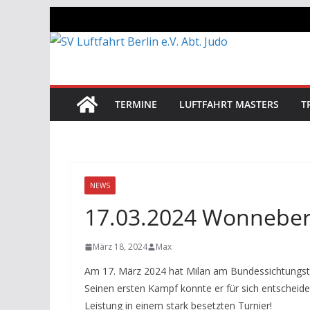
Zum
Inhalt
springen
TERMINE
LUFTFAHRT MASTERS
T
NEWS
17.03.2024 Wonneber
März 18, 2024
Max
Am 17. März 2024 hat Milan am Bundessichtungstu
Seinen ersten Kampf konnte er für sich entscheide
Leistung in einem stark besetzten Turnier!