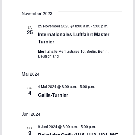
d
-
A
N
November 2023
n
a
25 November 2023 @ 8:00 a.m.
-
5:00 p.m.
SA.
25
Internationales Luftfahrt Master
s
v
Turnier
i
i
Merlitzhalle
Merlitzstraße 16, Berlin, Berlin,
Deutschland
c
g
Mai 2024
h
a
t
t
4 Mai 2024 @ 8:00 a.m.
-
5:00 p.m.
SA.
4
Gallia-Turnier
e
i
n
o
Juni 2024
,
n
9 Juni 2024 @ 8:00 a.m.
-
5:00 p.m.
SO.
9
Pokal der Optik (U15, U18, U21, M/F,