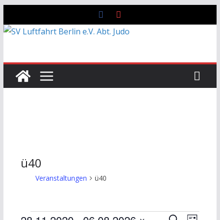
Zum
Inhalt
springen
ü40
Veranstaltungen
ü40
28.11.2020
 - 
06.08.2026
S