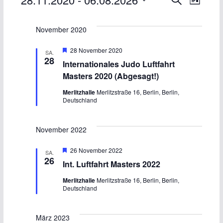
Veranstaltungen
V
V
L
u
D
i
e
e
c
s
a
November 2020
h
t
r
r
t
e
e
H
28 November 2020
SA.
u
a
a
e
28
Internationales Judo Luftfahrt
r
m
v
Masters 2020 (Abgesagt!)
n
n
o
w
r
Merlitzhalle
Merlitzstraße 16, Berlin, Berlin,
ä
g
s
s
Deutschland
e
h
h
t
t
o
l
November 2022
b
e
e
a
a
n
H
26 November 2022
n
SA.
e
26
l
l
Int. Luftfahrt Masters 2022
r
.
v
t
t
Merlitzhalle
Merlitzstraße 16, Berlin, Berlin,
o
Deutschland
r
g
u
u
e
h
März 2023
o