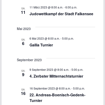
n
n
b
e
11 März 2023 @ 8:00 a.m.
-
6:00 p.m.
SA.
g
g
n
11
Judowettkampf der Stadt Falkensee
e
A
n
n
Mai 2023
S
s
6 Mai 2023 @ 8:00 a.m.
-
5:00 p.m.
SA.
6
Gallia Turnier
u
i
c
c
September 2023
h
h
9 September 2023 @ 8:00 a.m.
-
5:00 p.m.
SA.
9
4. Zerbster Mitternachtsturnier
e
t
u
e
16 September 2023 @ 8:00 a.m.
-
5:00 p.m.
SA.
16
22. Andreas-Boenisch-Gedenk-
n
n
Turnier