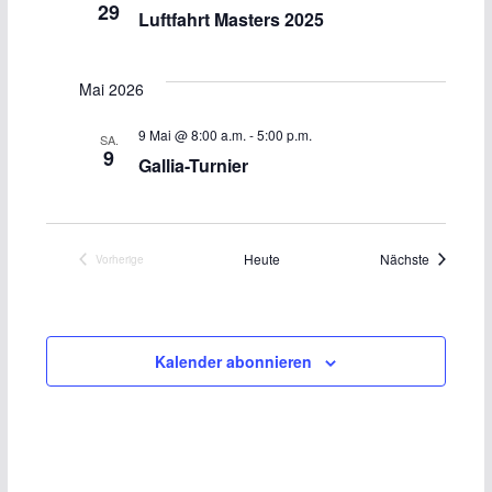
29
Luftfahrt Masters 2025
Mai 2026
9 Mai @ 8:00 a.m.
-
5:00 p.m.
SA.
9
Gallia-Turnier
Veranstal
Heute
Nächste
Vorherige
Veranstaltungen
Kalender abonnieren