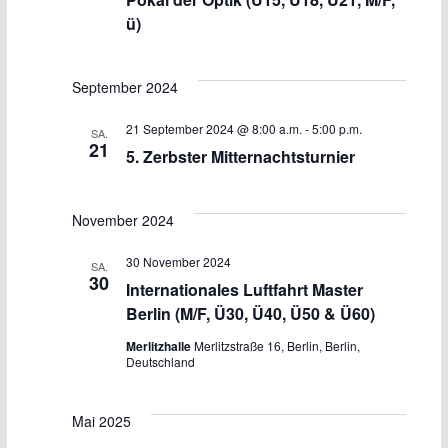
N
ü)
a
v
September 2024
i
21 September 2024 @ 8:00 a.m.
-
5:00 p.m.
SA.
21
5. Zerbster Mitternachtsturnier
g
a
November 2024
t
30 November 2024
SA.
30
Internationales Luftfahrt Master
i
Berlin (M/F, Ü30, Ü40, Ü50 & Ü60)
o
Merlitzhalle
Merlitzstraße 16, Berlin, Berlin,
Deutschland
n
Mai 2025