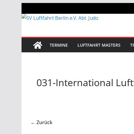
Zum
Inhalt
springen
TERMINE
LUFTFAHRT MASTERS
T
031-International Luf
← Zurück