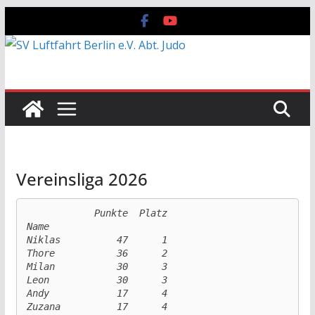
Zum
Inhalt
springen
Vereinsliga 2026
            Punkte  Platz

Name                     

Niklas          47      1

Thore           36      2

Milan           30      3

Leon            30      3

Andy            17      4

Zuzana          17      4
