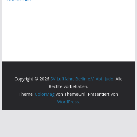
Copyright © 2026
SV Luftfahrt Berlin e.V. Abt. Judo
. Alle
Rechte vorbehalten.
Theme:
ColorMag
von ThemeGrill. Präsentiert von
WordPress
.
Diese Webseite verwendet Cookies, um Ihnen den bestmöglichen
Service bieten zu können.
Cookie Einstellungen
Alle akzeptieren