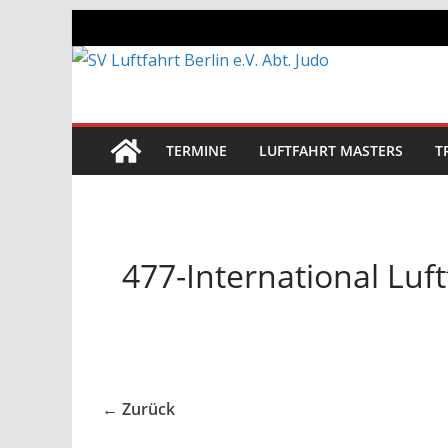
Zum
Inhalt
springen
TERMINE
LUFTFAHRT MASTERS
T
477-International Luf
← Zurück