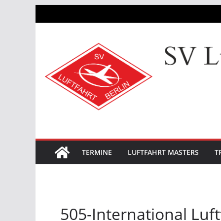
Zum
Inhalt
springen
TERMINE
LUFTFAHRT MASTERS
T
505-International Luf