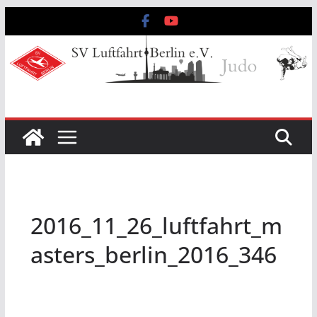
Zum
Inhalt
springen
2016_11_26_luftfahrt_m
asters_berlin_2016_346