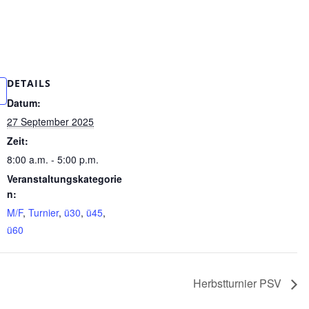
DETAILS
Datum:
27 September 2025
Zeit:
8:00 a.m. - 5:00 p.m.
Veranstaltungskategorie
n:
M/F
,
Turnier
,
ü30
,
ü45
,
ü60
Herbstturnier PSV